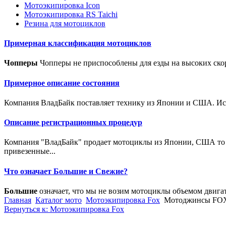
Мотоэкипировка Icon
Мотоэкипировка RS Taichi
Резина для мотоциклов
Примерная классификация мотоциклов
Чопперы
Чопперы не приспособлены для езды на высоких скор
Примерное описание состояния
Компания ВладБайк поставляет технику из Японии и США. Исто
Описание регистрационных процедур
Компания "ВладБайк" продает мотоциклы из Японии, США то е
привезенные...
Что означает Большие и Свежие?
Большие
означает, что мы не возим мотоциклы объемом двига
Главная
Каталог мото
Мотоэкипировка Fox
Мотоджинсы FOX E
Вернуться к: Мотоэкипировка Fox