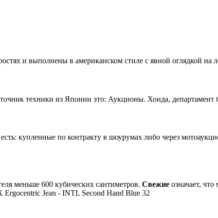
остях и выполнены в американском стиле с явной оглядкой на л
чник техники из Японии это: Аукционы. Хонда, департамент б/
сть: купленные по контракту в шоурумах либо через мотоаукц
теля меньше 600 кубических сантиметров.
Свежие
означает, что
rgocentric Jean - INTL Second Hand Blue 32