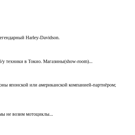
егендарный Harley-Davidson.
у техники в Токио. Магазины(show-room)...
ионы японской или американской компанией-партнёром;
 мы не возим мотоциклы...