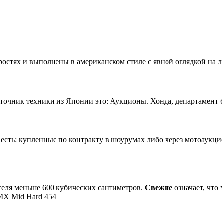
остях и выполнены в американском стиле с явной оглядкой на л
чник техники из Японии это: Аукционы. Хонда, департамент б/
сть: купленные по контракту в шоурумах либо через мотоаукц
теля меньше 600 кубических сантиметров.
Свежие
означает, что
n MX Mid Hard 454