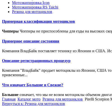
Мотоэкипировка Icon
Мотоэкипировка RS Taichi
Резина для мотоциклов
Примерная классификация мотоциклов
Чопперы
Чопперы не приспособлены для езды на высоких скор
Примерное описание состояния
Компания ВладБайк поставляет технику из Японии и США. Исто
Описание регистрационных процедур
Компания "ВладБайк" продает мотоциклы из Японии, США то е
привезенные...
Что означает Большие и Свежие?
Большие
означает, что мы не возим мотоциклы объемом двига
Главная
Каталог мото
Резина для мотоциклов
Pirelli Scorpio
Вернуться к: Резина для мотоциклов