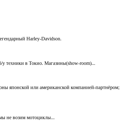
егендарный Harley-Davidson.
у техники в Токио. Магазины(show-room)...
ионы японской или американской компанией-партнёром;
 мы не возим мотоциклы...