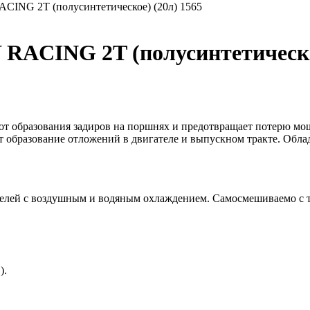
CING 2T (полусинтетическое) (20л) 1565
RACING 2T (полусинтетическое
от образования задиров на поршнях и предотвращает потерю мощ
т образование отложений в двигателе и выпускном тракте. Обл
телей с воздушным и водяным охлаждением. Самосмешиваемо с т
).