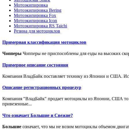
Мотоэкипировка
Мотоэкипировка Bering
Мотоэкипировка Fox
Мотоэкипировка Icon
Мотоэкипировка RS Taichi
Резина для мотоциклов
Примерная классификация мотоциклов
Чопперы
Чопперы не приспособлены для езды на высоких скор
Примерное описание состояния
Компания ВладБайк поставляет технику из Японии и США. Исто
Описание регистрационных процедур
Компания "ВладБайк" продает мотоциклы из Японии, США то е
привезенные...
Что означает Большие и Свежие?
Большие
означает, что мы не возим мотоциклы объемом двига