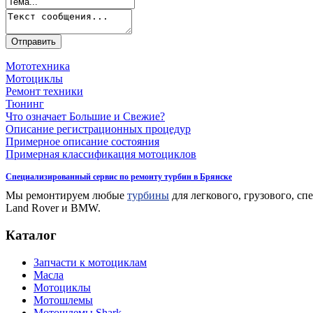
Мототехника
Мотоциклы
Ремонт техники
Тюнинг
Что означает Большие и Свежие?
Описание регистрационных процедур
Примерное описание состояния
Примерная классификация мотоциклов
Специализированный сервис по ремонту турбин в Брянске
Мы ремонтируем любые
турбины
для легкового, грузового, с
Land Rover и BMW.
Каталог
Запчасти к мотоциклам
Масла
Мотоциклы
Мотошлемы
Мотошлемы Shark