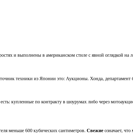
остях и выполнены в американском стиле с явной оглядкой на л
чник техники из Японии это: Аукционы. Хонда, департамент б/
сть: купленные по контракту в шоурумах либо через мотоаукц
теля меньше 600 кубических сантиметров.
Свежие
означает, что