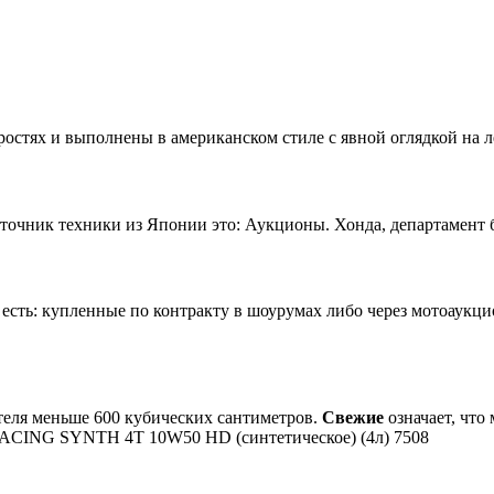
остях и выполнены в американском стиле с явной оглядкой на л
чник техники из Японии это: Аукционы. Хонда, департамент б/
сть: купленные по контракту в шоурумах либо через мотоаукц
теля меньше 600 кубических сантиметров.
Свежие
означает, что
CING SYNTH 4T 10W50 HD (синтетическое) (4л) 7508