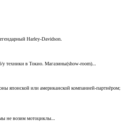
егендарный Harley-Davidson.
у техники в Токио. Магазины(show-room)...
ионы японской или американской компанией-партнёром;
 мы не возим мотоциклы...