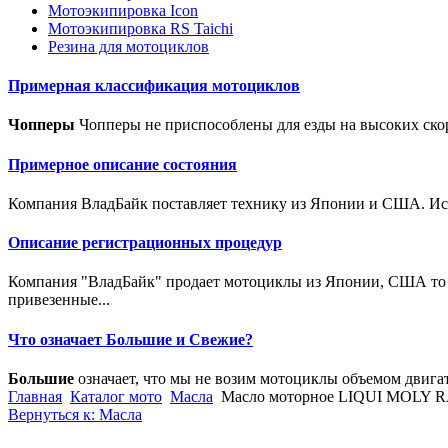
Мотоэкипировка Icon
Мотоэкипировка RS Taichi
Резина для мотоциклов
Примерная классификация мотоциклов
Чопперы
Чопперы не приспособлены для езды на высоких скор
Примерное описание состояния
Компания ВладБайк поставляет технику из Японии и США. Исто
Описание регистрационных процедур
Компания "ВладБайк" продает мотоциклы из Японии, США то е
привезенные...
Что означает Большие и Свежие?
Большие
означает, что мы не возим мотоциклы объемом двига
Главная
Каталог мото
Масла
Масло моторное LIQUI MOLY RA
Вернуться к: Масла