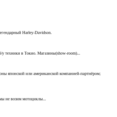
егендарный Harley-Davidson.
у техники в Токио. Магазины(show-room)...
ионы японской или американской компанией-партнёром;
 мы не возим мотоциклы...