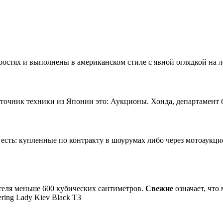
остях и выполнены в американском стиле с явной оглядкой на л
чник техники из Японии это: Аукционы. Хонда, департамент б/
сть: купленные по контракту в шоурумах либо через мотоаукц
теля меньше 600 кубических сантиметров.
Свежие
означает, что
ing Lady Kiev Black T3