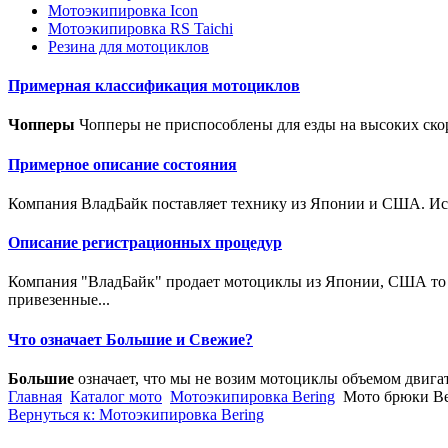
Мотоэкипировка Icon
Мотоэкипировка RS Taichi
Резина для мотоциклов
Примерная классификация мотоциклов
Чопперы
Чопперы не приспособлены для езды на высоких скор
Примерное описание состояния
Компания ВладБайк поставляет технику из Японии и США. Исто
Описание регистрационных процедур
Компания "ВладБайк" продает мотоциклы из Японии, США то е
привезенные...
Что означает Большие и Свежие?
Большие
означает, что мы не возим мотоциклы объемом двига
Главная
Каталог мото
Мотоэкипировка Bering
Мото брюки Ber
Вернуться к: Мотоэкипировка Bering