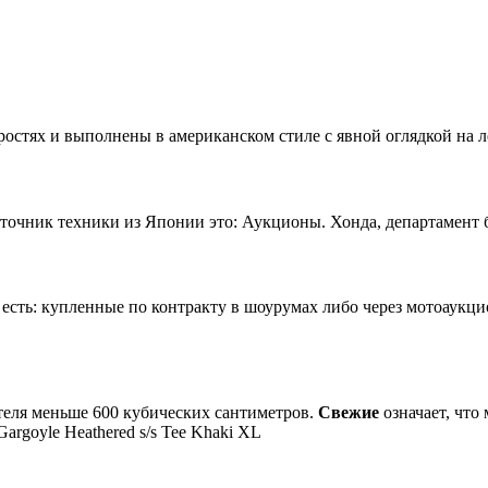
остях и выполнены в американском стиле с явной оглядкой на л
чник техники из Японии это: Аукционы. Хонда, департамент б/
сть: купленные по контракту в шоурумах либо через мотоаукц
теля меньше 600 кубических сантиметров.
Свежие
означает, что
rgoyle Heathered s/s Tee Khaki XL