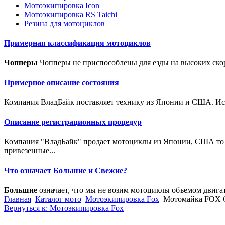
Мотоэкипировка Icon
Мотоэкипировка RS Taichi
Резина для мотоциклов
Примерная классификация мотоциклов
Чопперы
Чопперы не приспособлены для езды на высоких скор
Примерное описание состояния
Компания ВладБайк поставляет технику из Японии и США. Исто
Описание регистрационных процедур
Компания "ВладБайк" продает мотоциклы из Японии, США то е
привезенные...
Что означает Большие и Свежие?
Большие
означает, что мы не возим мотоциклы объемом двига
Главная
Каталог мото
Мотоэкипировка Fox
Мотомайка FOX Ga
Вернуться к: Мотоэкипировка Fox