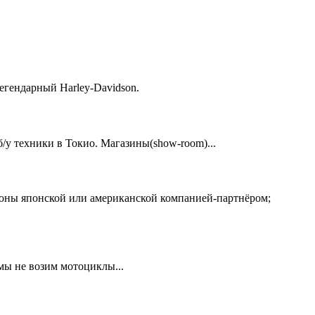
егендарный Harley-Davidson.
у техники в Токио. Магазины(show-room)...
ионы японской или американской компанией-партнёром;
 мы не возим мотоциклы...