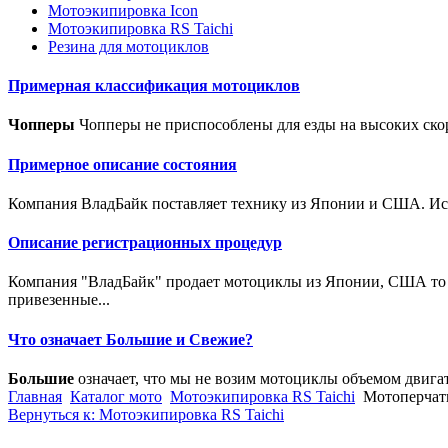
Мотоэкипировка Icon
Мотоэкипировка RS Taichi
Резина для мотоциклов
Примерная классификация мотоциклов
Чопперы
Чопперы не приспособлены для езды на высоких скор
Примерное описание состояния
Компания ВладБайк поставляет технику из Японии и США. Исто
Описание регистрационных процедур
Компания "ВладБайк" продает мотоциклы из Японии, США то е
привезенные...
Что означает Большие и Свежие?
Большие
означает, что мы не возим мотоциклы объемом двига
Главная
Каталог мото
Мотоэкипировка RS Taichi
Мотоперчатк
Вернуться к: Мотоэкипировка RS Taichi