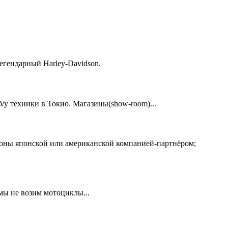
егендарный Harley-Davidson.
у техники в Токио. Магазины(show-room)...
ионы японской или американской компанией-партнёром;
 мы не возим мотоциклы...