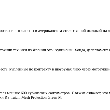
остях и выполнены в американском стиле с явной оглядкой на л
чник техники из Японии это: Аукционы. Хонда, департамент б/
сть: купленные по контракту в шоурумах либо через мотоаукц
теля меньше 600 кубических сантиметров.
Свежие
означает, что
и RS-Taichi Mesh Protection Green M