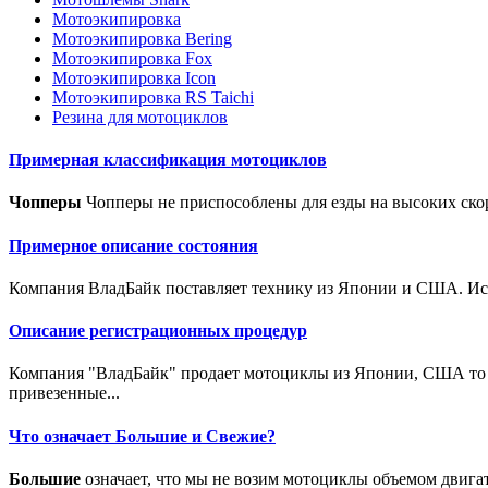
Мотоэкипировка
Мотоэкипировка Bering
Мотоэкипировка Fox
Мотоэкипировка Icon
Мотоэкипировка RS Taichi
Резина для мотоциклов
Примерная классификация мотоциклов
Чопперы
Чопперы не приспособлены для езды на высоких скор
Примерное описание состояния
Компания ВладБайк поставляет технику из Японии и США. Исто
Описание регистрационных процедур
Компания "ВладБайк" продает мотоциклы из Японии, США то е
привезенные...
Что означает Большие и Свежие?
Большие
означает, что мы не возим мотоциклы объемом двига