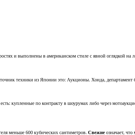
остях и выполнены в американском стиле с явной оглядкой на л
чник техники из Японии это: Аукционы. Хонда, департамент б/
сть: купленные по контракту в шоурумах либо через мотоаукц
теля меньше 600 кубических сантиметров.
Свежие
означает, что