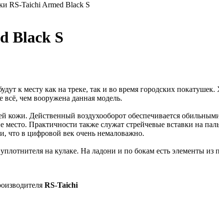
и RS-Taichi Armed Black S
d Black S
будут к месту как на треке, так и во время городских покатушек
е всё, чем вооружена данная модель.
ьей кожи. Действенный воздухооборот обеспечивается обильными
не место. Практичности также служат стрейчевые вставки на пал
и, что в цифровой век очень немаловажно.
плотнителя на кулаке. На ладони и по бокам есть элементы из 
.
роизводителя
RS-Taichi