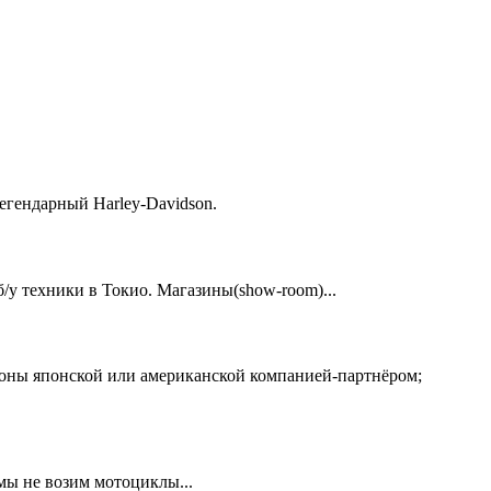
егендарный Harley-Davidson.
у техники в Токио. Магазины(show-room)...
ионы японской или американской компанией-партнёром;
 мы не возим мотоциклы...