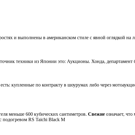
остях и выполнены в американском стиле с явной оглядкой на л
чник техники из Японии это: Аукционы. Хонда, департамент б/
сть: купленные по контракту в шоурумах либо через мотоаукц
теля меньше 600 кубических сантиметров.
Свежие
означает, что
 подогревом RS Taichi Black M