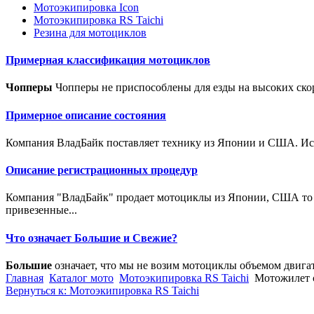
Мотоэкипировка Icon
Мотоэкипировка RS Taichi
Резина для мотоциклов
Примерная классификация мотоциклов
Чопперы
Чопперы не приспособлены для езды на высоких скор
Примерное описание состояния
Компания ВладБайк поставляет технику из Японии и США. Исто
Описание регистрационных процедур
Компания "ВладБайк" продает мотоциклы из Японии, США то е
привезенные...
Что означает Большие и Свежие?
Большие
означает, что мы не возим мотоциклы объемом двига
Главная
Каталог мото
Мотоэкипировка RS Taichi
Мотожилет с
Вернуться к: Мотоэкипировка RS Taichi