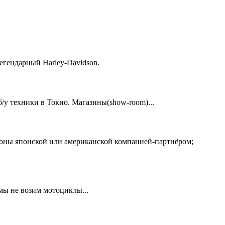
егендарный Harley-Davidson.
у техники в Токио. Магазины(show-room)...
ионы японской или американской компанией-партнёром;
 мы не возим мотоциклы...