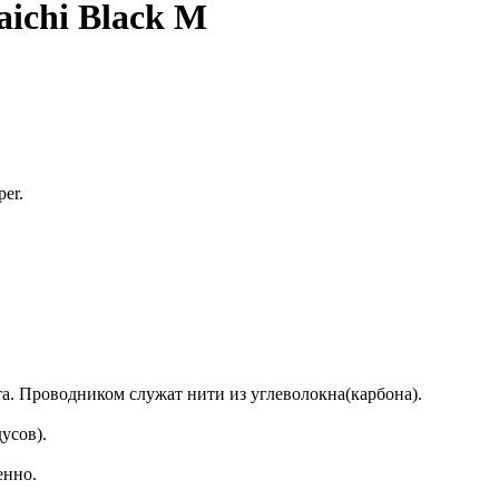
ichi Black M
er.
ета. Проводником служат нити из углеволокна(карбона).
усов).
енно.