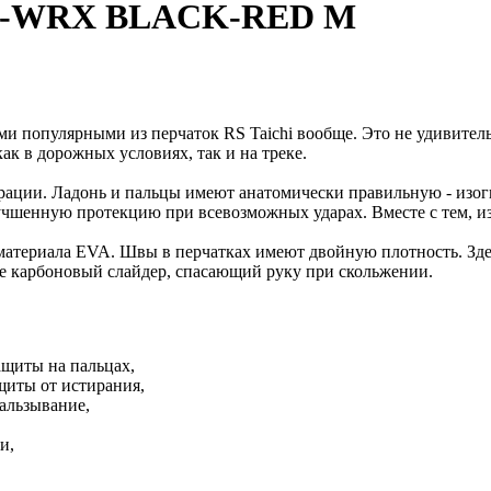
GP-WRX BLACK-RED M
 популярными из перчаток RS Taichi вообще. Это не удивитель
ак в дорожных условиях, так и на треке.
орации. Ладонь и пальцы имеют анатомически правильную - из
учшенную протекцию при всевозможных ударах. Вместе с тем, из
атериала EVA. Швы в перчатках имеют двойную плотность. Здесь
же карбоновый слайдер, спасающий руку при скольжении.
ащиты на пальцах,
щиты от истирания,
альзывание,
и,