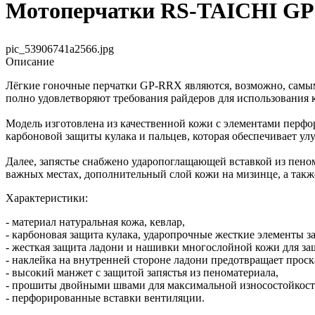
Мотоперчатки RS-TAICHI 
pic_53906741a2566.jpg
Описание
Лёгкие гоночные перчатки GP-RRX являются, возможно, самыми
полно удовлетворяют требования райдеров для использования к
Модель изготовлена из качественной кожи с элементами перф
карбоновой защиты кулака и пальцев, которая обеспечивает ул
Далее, запястье снабжено ударопоглащающей вставкой из пеном
важных местах, дополнительный слой кожи на мизинце, а так
Характеристики:
- материал натуральная кожа, кевлар,
- карбоновая защита кулака, ударопрочные жесткие элементы з
- жесткая защита ладони и нашивки многослойной кожи для за
- наклейка на внутренней стороне ладони предотвращает проск
- высокий манжет с защитой запястья из пеноматериала,
- прошиты двойными швами для максимальной износостойкост
- перфорированные вставки вентиляции.