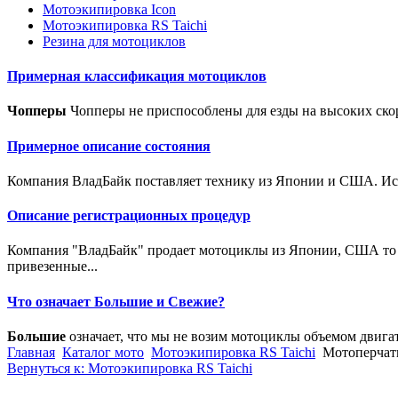
Мотоэкипировка Icon
Мотоэкипировка RS Taichi
Резина для мотоциклов
Примерная классификация мотоциклов
Чопперы
Чопперы не приспособлены для езды на высоких скор
Примерное описание состояния
Компания ВладБайк поставляет технику из Японии и США. Исто
Описание регистрационных процедур
Компания "ВладБайк" продает мотоциклы из Японии, США то е
привезенные...
Что означает Большие и Свежие?
Большие
означает, что мы не возим мотоциклы объемом двига
Главная
Каталог мото
Мотоэкипировка RS Taichi
Мотоперча
Вернуться к: Мотоэкипировка RS Taichi