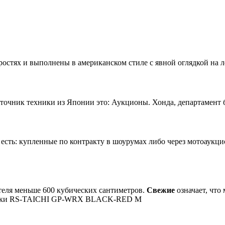
остях и выполнены в американском стиле с явной оглядкой на л
чник техники из Японии это: Аукционы. Хонда, департамент б/
сть: купленные по контракту в шоурумах либо через мотоаукц
теля меньше 600 кубических сантиметров.
Свежие
означает, что
тки RS-TAICHI GP-WRX BLACK-RED M