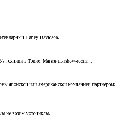
егендарный Harley-Davidson.
у техники в Токио. Магазины(show-room)...
ионы японской или американской компанией-партнёром;
 мы не возим мотоциклы...