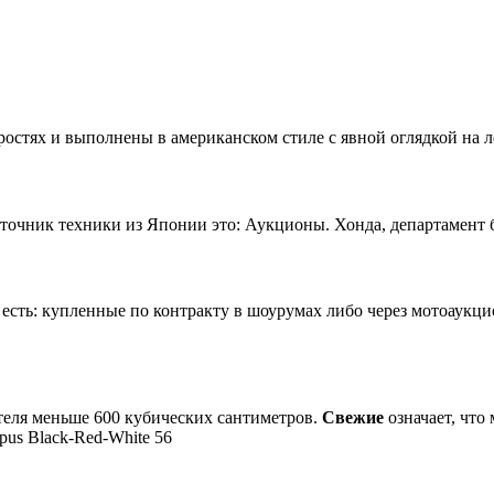
остях и выполнены в американском стиле с явной оглядкой на л
чник техники из Японии это: Аукционы. Хонда, департамент б/
сть: купленные по контракту в шоурумах либо через мотоаукц
теля меньше 600 кубических сантиметров.
Свежие
означает, что
us Black-Red-White 56