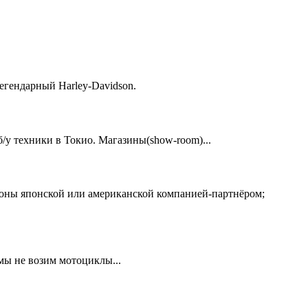
егендарный Harley-Davidson.
у техники в Токио. Магазины(show-room)...
ионы японской или американской компанией-партнёром;
 мы не возим мотоциклы...