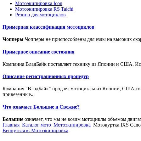
Мотоэкипировка Icon
Мотоэкипировка RS Taichi
Резина для мотоциклов
Примерная классификация мотоциклов
Чопперы
Чопперы не приспособлены для езды на высоких скор
Примерное описание состояния
Компания ВладБайк поставляет технику из Японии и США. Исто
Описание регистрационных процедур
Компания "ВладБайк" продает мотоциклы из Японии, США то е
привезенные...
Что означает Большие и Свежие?
Большие
означает, что мы не возим мотоциклы объемом двига
Главная
Каталог мото
Мотоэкипировка
Мотокуртка IXS Canop
Вернуться к: Мотоэкипировка