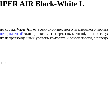
PER AIR Black-White L
ая куртка
Viper Air
от всемирно известного итальянского произво
отоциклетной
экипировки, мото перчаток, мото обуви и аксесс
чит непревзойденный уровень комфорта и безопасности, а перед
600D.