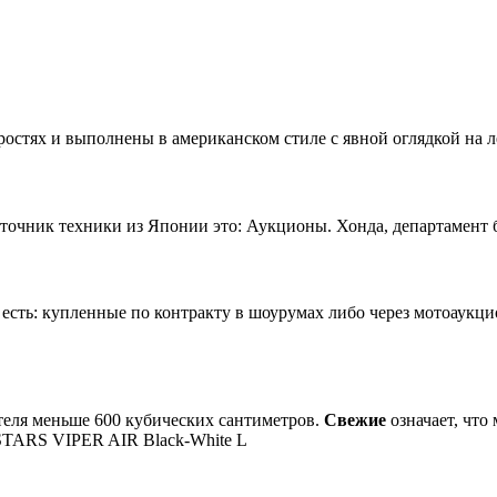
остях и выполнены в американском стиле с явной оглядкой на л
чник техники из Японии это: Аукционы. Хонда, департамент б/
сть: купленные по контракту в шоурумах либо через мотоаукц
теля меньше 600 кубических сантиметров.
Свежие
означает, что
TARS VIPER AIR Black-White L