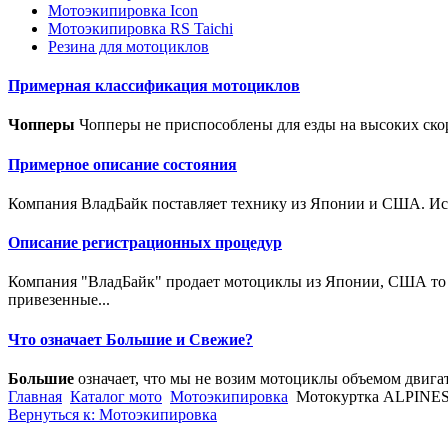
Мотоэкипировка Icon
Мотоэкипировка RS Taichi
Резина для мотоциклов
Примерная классификация мотоциклов
Чопперы
Чопперы не приспособлены для езды на высоких скор
Примерное описание состояния
Компания ВладБайк поставляет технику из Японии и США. Исто
Описание регистрационных процедур
Компания "ВладБайк" продает мотоциклы из Японии, США то е
привезенные...
Что означает Большие и Свежие?
Большие
означает, что мы не возим мотоциклы объемом двига
Главная
Каталог мото
Мотоэкипировка
Мотокуртка ALPINES
Вернуться к: Мотоэкипировка