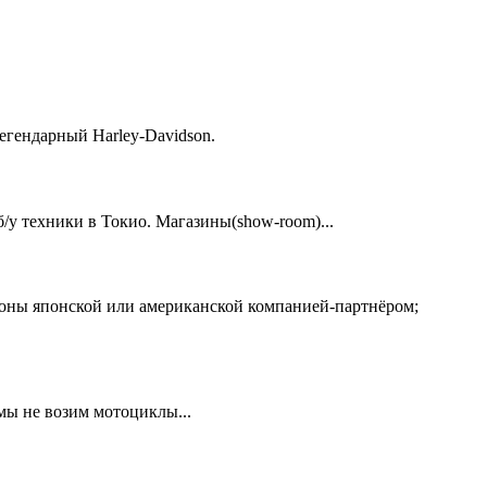
егендарный Harley-Davidson.
у техники в Токио. Магазины(show-room)...
ионы японской или американской компанией-партнёром;
 мы не возим мотоциклы...