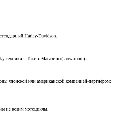
егендарный Harley-Davidson.
у техники в Токио. Магазины(show-room)...
ионы японской или американской компанией-партнёром;
 мы не возим мотоциклы...