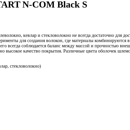
TART N-COM Black S
леволокно, кевлар и стекловолокно не всегда достаточно для д
перименты для создания волокон, где материалы комбинируются 
чего всегда соблюдается баланс между массой и прочностью вн
ьно высокое качество покрытия. Различные цвета оболочек шлемо
влар, стекловолокно)