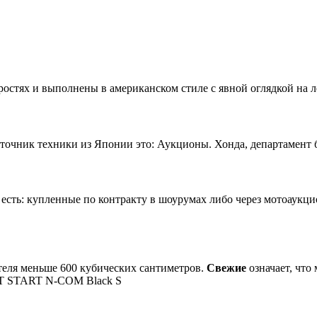
остях и выполнены в американском стиле с явной оглядкой на л
чник техники из Японии это: Аукционы. Хонда, департамент б/
сть: купленные по контракту в шоурумах либо через мотоаукц
теля меньше 600 кубических сантиметров.
Свежие
означает, что
GT START N-COM Black S