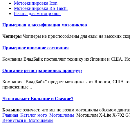
Мотоэкипировка Icon
Мотоэкипировка RS Taichi
Резина для мотоциклов
Примерная классификация мотоциклов
Чопперы
Чопперы не приспособлены для езды на высоких скор
Примерное описание состояния
Компания ВладБайк поставляет технику из Японии и США. Исто
Описание регистрационных процедур
Компания "ВладБайк" продает мотоциклы из Японии, США то е
привезенные...
Что означает Большие и Свежие?
Большие
означает, что мы не возим мотоциклы объемом двига
Главная
Каталог мото
Мотошлемы
Мотошлем X-Lite X-702 
Вернуться к: Мотошлемы