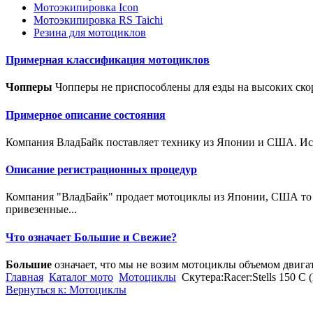
Мотоэкипировка Icon
Мотоэкипировка RS Taichi
Резина для мотоциклов
Примерная классификация мотоциклов
Чопперы
Чопперы не приспособлены для езды на высоких скор
Примерное описание состояния
Компания ВладБайк поставляет технику из Японии и США. Исто
Описание регистрационных процедур
Компания "ВладБайк" продает мотоциклы из Японии, США то е
привезенные...
Что означает Большие и Свежие?
Большие
означает, что мы не возим мотоциклы объемом двига
Главная
Каталог мото
Мотоциклы
Скутера:Racer:Stells 150 C
Вернуться к: Мотоциклы