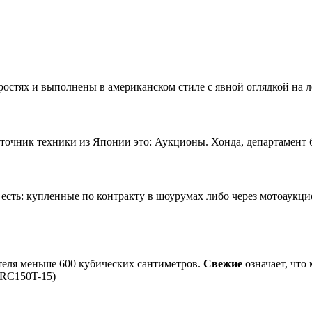
остях и выполнены в американском стиле с явной оглядкой на л
чник техники из Японии это: Аукционы. Хонда, департамент б/
сть: купленные по контракту в шоурумах либо через мотоаукц
теля меньше 600 кубических сантиметров.
Свежие
означает, что
 (RC150T-15)