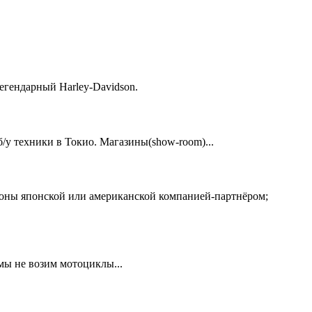
егендарный Harley-Davidson.
у техники в Токио. Магазины(show-room)...
ионы японской или американской компанией-партнёром;
 мы не возим мотоциклы...