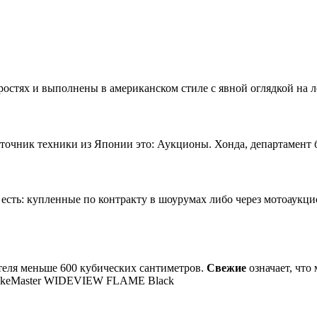
остях и выполнены в американском стиле с явной оглядкой на л
чник техники из Японии это: Аукционы. Хонда, департамент б/
сть: купленные по контракту в шоурумах либо через мотоаукц
теля меньше 600 кубических сантиметров.
Свежие
означает, что
ikeMaster WIDEVIEW FLAME Black