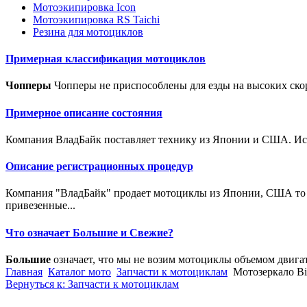
Мотоэкипировка Icon
Мотоэкипировка RS Taichi
Резина для мотоциклов
Примерная классификация мотоциклов
Чопперы
Чопперы не приспособлены для езды на высоких скор
Примерное описание состояния
Компания ВладБайк поставляет технику из Японии и США. Исто
Описание регистрационных процедур
Компания "ВладБайк" продает мотоциклы из Японии, США то е
привезенные...
Что означает Большие и Свежие?
Большие
означает, что мы не возим мотоциклы объемом двига
Главная
Каталог мото
Запчасти к мотоциклам
Мотозеркало B
Вернуться к: Запчасти к мотоциклам