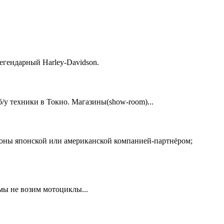
егендарный Harley-Davidson.
у техники в Токио. Магазины(show-room)...
ионы японской или американской компанией-партнёром;
 мы не возим мотоциклы...