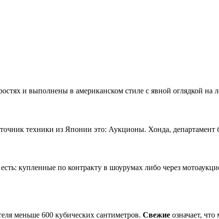
остях и выполнены в американском стиле с явной оглядкой на л
чник техники из Японии это: Аукционы. Хонда, департамент б/
сть: купленные по контракту в шоурумах либо через мотоаукц
теля меньше 600 кубических сантиметров.
Свежие
означает, что