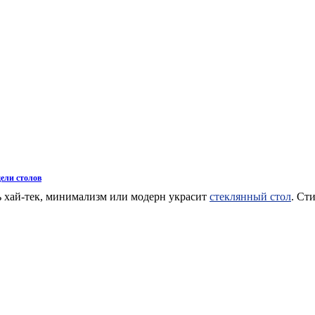
ели столов
 хай-тек, минимализм или модерн украсит
стеклянный стол
. Ст