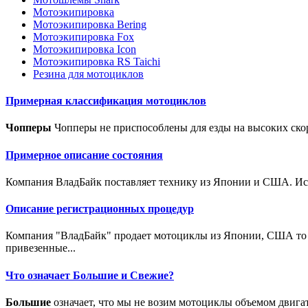
Мотоэкипировка
Мотоэкипировка Bering
Мотоэкипировка Fox
Мотоэкипировка Icon
Мотоэкипировка RS Taichi
Резина для мотоциклов
Примерная классификация мотоциклов
Чопперы
Чопперы не приспособлены для езды на высоких скор
Примерное описание состояния
Компания ВладБайк поставляет технику из Японии и США. Исто
Описание регистрационных процедур
Компания "ВладБайк" продает мотоциклы из Японии, США то е
привезенные...
Что означает Большие и Свежие?
Большие
означает, что мы не возим мотоциклы объемом двига