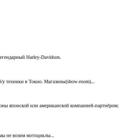
егендарный Harley-Davidson.
у техники в Токио. Магазины(show-room)...
ионы японской или американской компанией-партнёром;
 мы не возим мотоциклы...