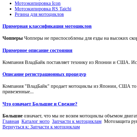
Мотоэкипировка Icon
Мотоэкипировка RS Taichi
Резина для мотоциклов
Примерная классификация мотоциклов
Чопперы
Чопперы не приспособлены для езды на высоких скор
Примерное описание состояния
Компания ВладБайк поставляет технику из Японии и США. Исто
Описание регистрационных процедур
Компания "ВладБайк" продает мотоциклы из Японии, США то е
привезенные...
Что означает Большие и Свежие?
Большие
означает, что мы не возим мотоциклы объемом двига
Главная
Каталог мото
Запчасти к мотоциклам
Мотозащита рук
Вернуться к: Запчасти к мотоциклам