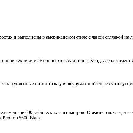
остях и выполнены в американском стиле с явной оглядкой на л
чник техники из Японии это: Аукционы. Хонда, департамент б/
сть: купленные по контракту в шоурумах либо через мотоаукц
теля меньше 600 кубических сантиметров.
Свежие
означает, что
 ProGrip 5600 Black