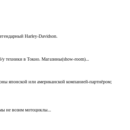
егендарный Harley-Davidson.
у техники в Токио. Магазины(show-room)...
ионы японской или американской компанией-партнёром;
 мы не возим мотоциклы...