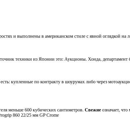
остях и выполнены в американском стиле с явной оглядкой на л
чник техники из Японии это: Аукционы. Хонда, департамент б/
сть: купленные по контракту в шоурумах либо через мотоаукц
теля меньше 600 кубических сантиметров.
Свежие
означает, что
Progrip 860 22/25 мм GP Crome