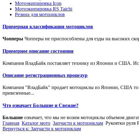
Мотоэкипировка Icon
Мотоэкипировка RS Taichi
Резина для мотоциклов
Примерная классификация мотоциклов
Чопперы
Чопперы не приспособлены для езды на высоких скор
Примерное описание состояния
Компания ВладБайк поставляет технику из Японии и США. Исто
Описание регистрационных процедур
Компания "ВладБайк" продает мотоциклы из Японии, США то е
привезенные...
Что означает Большие и Свежие?
Большие
означает, что мы не возим мотоциклы объемом двига
Главная
Каталог мото
Запчасти к мотоциклам
Рукоятки руля 
Вернуться к: Запчасти к мотоциклам