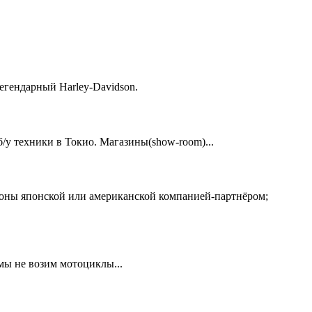
егендарный Harley-Davidson.
у техники в Токио. Магазины(show-room)...
ионы японской или американской компанией-партнёром;
 мы не возим мотоциклы...