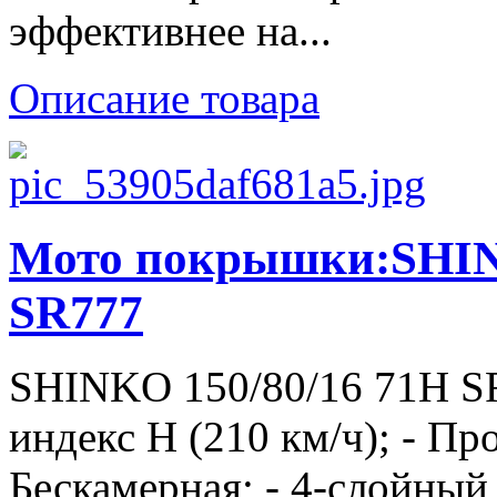
эффективнее на...
Описание товара
Мото покрышки:SHINK
SR777
SHINKO 150/80/16 71H SR
индекс H (210 км/ч); - П
Бескамерная; - 4-слойный